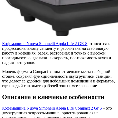
Кофемашина Nuova Simonelli Appia Life 2 GR S
относится к
профессиональному сегменту и рассчитана на стабильную
работу в кофейнях, барах, ресторанах и точках с высокой
проходимостью, где важны скорость, повторяемость вкуса и
надежность узлов.
Модель формата Compact занимает меньше места на барной
стойке, сохраняя функциональность двухгруппной станции,
что делает ее удобной для небольших помещений и форматов,
где каждый сантиметр рабочей зоны имеет значение.
Описание и ключевые особенности
Кофемашина Nuova Simonelli Appia Life Compact 2 Gr S
– это
двухгруппная эспрессо-машина, ориентированная на
непрерывную выдачу напитков в течение смены.