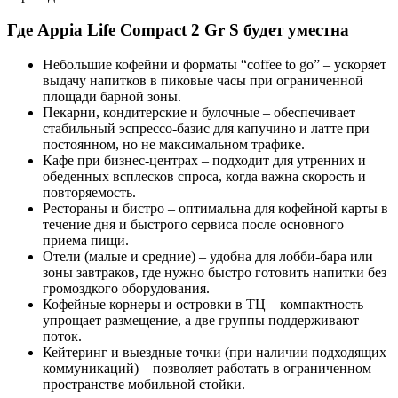
Где Appia Life Compact 2 Gr S будет уместна
Небольшие кофейни и форматы “coffee to go” – ускоряет
выдачу напитков в пиковые часы при ограниченной
площади барной зоны.
Пекарни, кондитерские и булочные – обеспечивает
стабильный эспрессо-базис для капучино и латте при
постоянном, но не максимальном трафике.
Кафе при бизнес-центрах – подходит для утренних и
обеденных всплесков спроса, когда важна скорость и
повторяемость.
Рестораны и бистро – оптимальна для кофейной карты в
течение дня и быстрого сервиса после основного
приема пищи.
Отели (малые и средние) – удобна для лобби-бара или
зоны завтраков, где нужно быстро готовить напитки без
громоздкого оборудования.
Кофейные корнеры и островки в ТЦ – компактность
упрощает размещение, а две группы поддерживают
поток.
Кейтеринг и выездные точки (при наличии подходящих
коммуникаций) – позволяет работать в ограниченном
пространстве мобильной стойки.