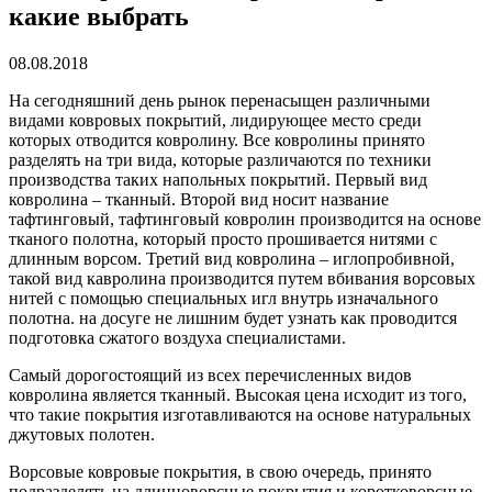
какие выбрать
08.08.2018
На сегодняшний день рынок перенасыщен различными
видами ковровых покрытий, лидирующее место среди
которых отводится ковролину.
Все ковролины принято
разделять на три вида, которые различаются по техники
производства таких напольных покрытий. Первый вид
ковролина – тканный. Второй вид носит название
тафтинговый, тафтинговый ковролин производится на основе
тканого полотна, который просто прошивается нитями с
длинным ворсом. Третий вид ковролина – иглопробивной,
такой вид кавролина производится путем вбивания ворсовых
нитей с помощью специальных игл внутрь изначального
полотна. на досуге не лишним будет узнать как проводится
подготовка сжатого воздуха специалистами.
Самый дорогостоящий из всех перечисленных видов
ковролина является тканный. Высокая цена исходит из того,
что такие покрытия изготавливаются на основе натуральных
джутовых полотен.
Ворсовые ковровые покрытия, в свою очередь, принято
подразделять на длинноворсные покрытия и коротковорсные