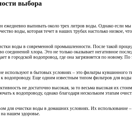
ности выбора
н ежедневно выпивать около трех литров воды.
Однако если мы б
тво воды, которая течет в наших трубах настолько низкое, что
тки воды в современной промышленности. После такой процедур
во соединений хлора. Это не только оказывает негативное после
адает в городской водопровод, где она загрязняется по новому.
е используют в бытовых условиях – это фильтры кувшинного ти
 к водопроводу. Еще одним известным типом фильтров для воды
ктивность не достаточно высокая, за то весьма высокая их сто
ать к водопроводу, однако благодаря нескольким этапам очистки
вом для очистки воды в домашних условиях. Их использование 
на нашем здоровье.