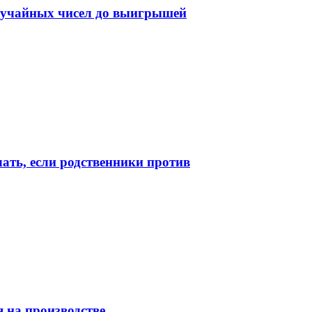
случайных чисел до выигрышей
лать, если родственники против
 на производстве