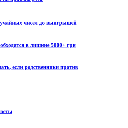
случайных чисел до выигрышей
обходятся в лишние 5000+ грн
лать, если родственники против
оветы