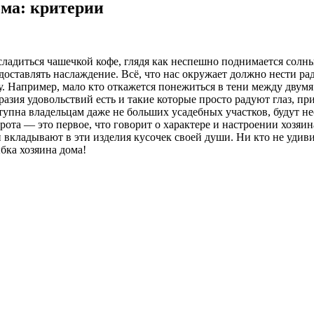
ома: критерии
сладиться чашечкой кофе, глядя как неспешно поднимается солн
доставлять наслаждение. Всё, что нас окружает должно нести рад
у. Например, мало кто откажется понежиться в тени между двум
зия удовольствий есть и такие которые просто радуют глаз, пр
тупна владельцам даже не больших усадебных участков, будут 
ворота — это первое, что говорит о характере и настроении хозя
и вкладывают в эти изделия кусочек своей души. Ни кто не удив
бка хозяина дома!