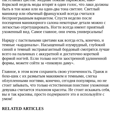
йоркской недель моды вторят в один голос, что лаки должны
быть в тон кожи или на один-два тона светлее. Светлый
маникюр или обычный французский всегда считался
беспроигрышным вариантом. Спустя неделю после
посещения маникюрного салона некоторые детали можно с
легкостью отретушировать. Ногти всегда имеют приятный
ухоженный вид. Самое главное, они очень универсальны!
Наряду с пастельными цветами как всегда есть, конечно, и
темные «кардиналы». Насыщенный изумрудный, глубокий
синий и темный экстравагантный бордовый смотрятся лучше
всего на пальчиках с аккуратной и достаточно короткой
формой ногтей. Если только ногти заостренной удлиненной
формы, можете сойти за «пиковую даму».
Главное, в этом всем сохранить свою утонченность. Гранж и
бохо-шик с их размытым макияжем и темными, слегка
облупленными ногтями, конечно, сегодня популярны, но не
стоит забывать, что только естественная поистине ухоженная
девушка считается эталоном красоты. Не стоит искажать себя,
вы и так красивы, просто подчеркните это и используйте с
умом!
RELATED ARTICLES