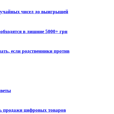
случайных чисел до выигрышей
обходятся в лишние 5000+ грн
лать, если родственники против
оветы
ть продажи цифровых товаров