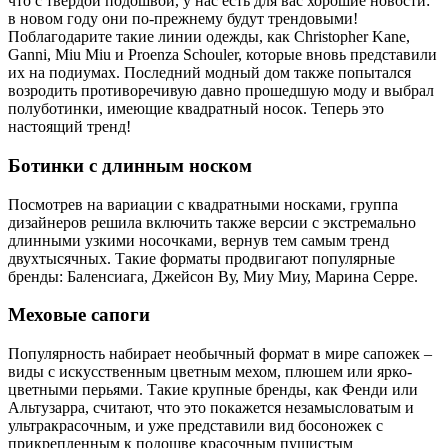
что с твердой подошвой, у нас есть для вас хорошие новости:
в новом году они по-прежнему будут трендовыми!
Поблагодарите такие линии одежды, как Christopher Kane,
Ganni, Miu Miu и Proenza Schouler, которые вновь представили
их на подиумах. Последний модный дом также попытался
возродить противоречивую давно прошедшую моду и выбрал
полуботинки, имеющие квадратный носок. Теперь это
настоящий тренд!
Ботинки с длинным носком
Посмотрев на вариации с квадратными носками, группа
дизайнеров решила включить также версии с экстремально
длинными узкими носочками, вернув тем самым тренд
двухтысячных. Такие форматы продвигают популярные
бренды: Баленсиага, Джейсон Ву, Миу Миу, Марина Серре.
Меховые сапоги
Популярность набирает необычный формат в мире сапожек –
виды с искусственным цветным мехом, плюшем или ярко-
цветными перьями. Такие крупные бренды, как Фенди или
Альтузарра, считают, что это покажется незамысловатым и
ультракрасочным, и уже представили вид босоножек с
прикрепленным к подошве красочным пушистым