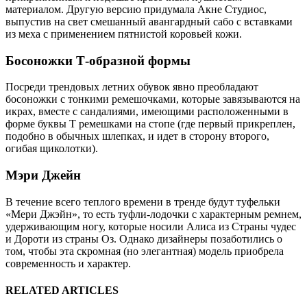
материалом. Другую версию придумала Акне Студиос,
выпустив на свет смешанный авангардный сабо с вставками
из меха с применением пятнистой коровьей кожи.
Босоножки Т-образной формы
Посреди трендовых летних обувок явно преобладают
босоножки с тонкими ремешочками, которые завязываются на
икрах, вместе с сандалиями, имеющими расположенными в
форме буквы Т ремешками на стопе (где первый прикреплен,
подобно в обычных шлепках, и идет в сторону второго,
огибая щиколотки).
Мэри Джейн
В течение всего теплого времени в тренде будут туфельки
«Мери Джэйн», то есть туфли-лодочки с характерным ремнем,
удерживающим ногу, которые носили Алиса из Страны чудес
и Дороти из страны Оз. Однако дизайнеры позаботились о
том, чтобы эта скромная (но элегантная) модель приобрела
современность и характер.
RELATED ARTICLES