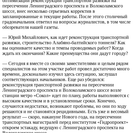
оптимизации реконструкции транспортной развязки на
пересечении Ленинградского проспекта и Волоколамского
шоссе, внес несколько серьезных корректив в
запланированные и текущие работы. После этого столичный
градоначальник ответил на вопросы журналистов, в том числе
обозревателя нашей газеты.
— Юрий Михайлович, как идет реконструкция транспортной
развязки, строительство Алабяно-балтийского тоннеля? Как
вы оцениваете качество и темпы проводимых работ? Когда
ждать их окончания? Какие преимущества они дадут городу?
— Сегодня я вместе со своими заместителями и целым рядом
специалистов на этом участке работ провел достаточно много
времени, досконально изучил здесь ситуацию, заслушал
соответствующих начальников. Еще раз убедился:
реконструкция транспортной развязки на пересечении
Ленинградского проспекта и Волоколамского шоссе возле
станции метро «Сокол» идет по плану, работы выполняются с
высоким качеством и в установленные сроки. Конечно,
случаются недостатки, возникают проблемы, но они по ходу
решаются и не становятся рецидивными. Есть уже и весомый
результат — скоро, накануне Нового года, на пересечении
транспортных магистралей перед институтом «Гидропроект»
откроем эстакаду, ведущую с Ленинградского проспекта на
Волоколамское шоссе.