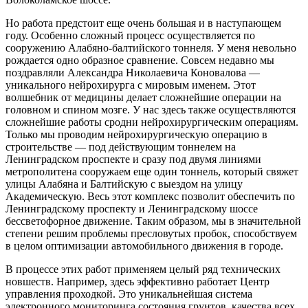
Но работа предстоит еще очень большая и в наступающем
году. Особенно сложный процесс осуществляется по
сооружению Алабяно-балтийского тоннеля. У меня невольно
рождается одно образное сравнение. Совсем недавно мы
поздравляли Александра Николаевича Коновалова —
уникального нейрохирурга с мировым именем. Этот
волшебник от медицины делает сложнейшие операции на
головном и спином мозге. У нас здесь также осуществляются
сложнейшие работы сродни нейрохирургическим операциям.
Только мы проводим нейрохирургическую операцию в
строительстве — под действующим тоннелем на
Ленинградском проспекте и сразу под двумя линиями
метрополитена сооружаем еще один тоннель, который свяжет
улицы Алабяна и Балтийскую с выездом на улицу
Академическую. Весь этот комплекс позволит обеспечить по
Ленинградскому проспекту и Ленинградскому шоссе
бессветофорное движение. Таким образом, мы в значительной
степени решим проблемы пресловутых пробок, способствуем
в целом оптимизации автомобильного движения в городе.
В процессе этих работ применяем целый ряд технических
новшеств. Например, здесь эффективно работает Центр
управления проходкой. Это уникальнейшая система
электронного мониторинга состояния грунтов, качества всех