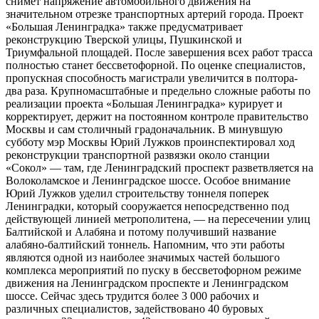
снимет напряжение автомобильного движения на
значительном отрезке транспортных артерий города. Проект
«Большая Ленинградка» также предусматривает
реконструкцию Тверской улицы, Пушкинской и
Триумфальной площадей. После завершения всех работ трасса
полностью станет бессветофорной. По оценке специалистов,
пропускная способность магистрали увеличится в полтора-
два раза. Крупномасштабные и предельно сложные работы по
реализации проекта «Большая Ленинградка» курирует и
корректирует, держит на постоянном контроле правительство
Москвы и сам столичный градоначальник. В минувшую
субботу мэр Москвы Юрий Лужков проинспектировал ход
реконструкции транспортной развязки около станции
«Сокол» — там, где Ленинградский проспект разветвляется на
Волоколамское и Ленинградское шоссе. Особое внимание
Юрий Лужков уделил строительству тоннеля поперек
Ленинградки, который сооружается непосредственно под
действующей линией метрополитена, — на пересечении улиц
Балтийской и Алабяна и потому получивший название
алабяно-балтийский тоннель. Напомним, что эти работы
являются одной из наиболее значимых частей большого
комплекса мероприятий по пуску в бессветофорном режиме
движения на Ленинградском проспекте и Ленинградском
шоссе. Сейчас здесь трудится более 3 000 рабочих и
различных специалистов, задействовано 40 буровых