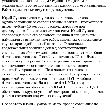
установок, 22 экскаватора, 42 единицы средств малой
механизации и более 150 единиц техники другого назначения.
Работы фактически ведутся круглосуточно.
Юрий Лужков лично спустился в стартовый котлован
будущего тоннеля со стороны улицы Алабяна. Этот котлован
имеет глубину 15 метров и располагается уже под
действующим Ленинградским тоннелем. Юрий Лужков,
сопровождающие его должностные лица и специалисты
наблюдали за выполнением работ, связанных с укреплением
грунта, проходкой нижней штольни. Столичный
градоначальник заслушал доклад соответствующих
специалистов обо всем ходе работ по строительству алабяно-
балтийского тоннеля. С особым вниманием Юрий Лужков
также выслушал результаты электронного мониторинга по
конструкциям и состоянию Ленинградского тоннеля и
тоннелей метрополитена. Поднявшись из котлована на
стройплощадку, столичный мэр посетил Центр управления
проходкой, или, как его еще называют, ЦУП Алабяно-
балтийского тоннеля. Да и как же без ЦУПа, когда
генподрядчик на объекте — ООО «НПО „Космос”». ЦУП
обеспечивает круглосуточный электронный мониторинг хода
работ и состояния подземных сооружений.
После этого Юрий Лужков на месте провел совещание по