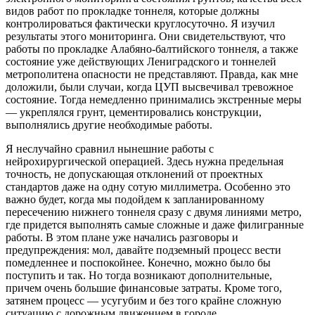
видов работ по прокладке тоннеля, которые должны
контролироваться фактически круглосуточно. Я изучил
результаты этого мониторинга. Они свидетельствуют, что
работы по прокладке Алабяно-балтийского тоннеля, а также
состояние уже действующих Лениградского и тоннелей
метрополитена опасности не представляют. Правда, как мне
доложили, были случаи, когда ЦУП высвечивал тревожное
состояние. Тогда немедленно принимались экстренные меры
— укреплялся грунт, цементировались конструкции,
выполнялись другие необходимые работы.
Я неслучайно сравнил нынешние работы с
нейрохирургической операцией. Здесь нужна предельная
точность, не допускающая отклонений от проектных
стандартов даже на одну сотую миллиметра. Особенно это
важно будет, когда мы подойдем к запланированному
пересечению нижнего тоннеля сразу с двумя линиями метро,
где придется выполнять самые сложные и даже филигранные
работы. В этом плане уже начались разговоры и
предупреждения: мол, давайте подземный процесс вести
помедленнее и поспокойнее. Конечно, можно было бы
поступить и так. Но тогда возникают дополнительные,
причем очень большие финансовые затраты. Кроме того,
затянем процесс — усугубим и без того крайне сложную
ситуацию с дорожным движением в городе.