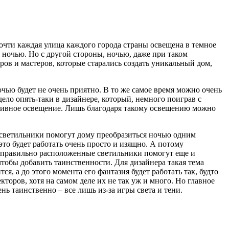
очти каждая улица каждого города страны освещена в темное
я ночью. Но с другой стороны, ночью, даже при таком
еров и мастеров, которые старались создать уникальный дом,
очью будет не очень приятно. В то же самое время можно очень
 дело опять-таки в дизайнере, который, немного поиграв с
ративное освещение. Лишь благодаря такому освещению можно
и светильники помогут дому преобразиться ночью одним
это будет работать очень просто и изящно. А потому
но правильно расположенные светильники помогут еще и
чтобы добавить таинственности. Для дизайнера такая тема
я, а до этого момента его фантазия будет работать так, будто
кторов, хотя на самом деле их не так уж и много. Но главное
ень таинственно – все лишь из-за игры света и тени.