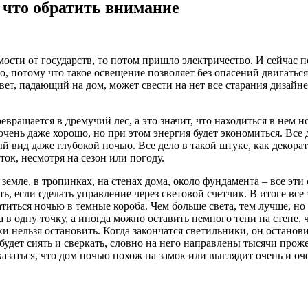
 что обратить внимание
мости от государств, то потом пришло электричество.
И сейчас п
о, потому что такое освещение позволяет без опасений двигатьс
вет, падающий на дом, может свести на нет все старания дизайн
вращается в дремучий лес, а это значит, что находиться в нем н
 очень даже хорошо, но при этом энергия будет экономиться. Все
ый вид даже глубокой ночью. Все дело в такой штуке, как деко
ток, несмотря на сезон или погоду.
земле, в тропинках, на стенах дома, около фундамента – все эт
 если сделать управление через световой счетчик. В итоге все 
атиться ночью в темные короба. Чем больше света, тем лучше, 
 в одну точку, а иногда можно оставить немного тени на стене, 
нельзя остановить. Когда закончатся светильники, он остановитс
 будет сиять и сверкать, словно на него направлены тысячи проже
 казаться, что дом ночью похож на замок или выглядит очень и оч