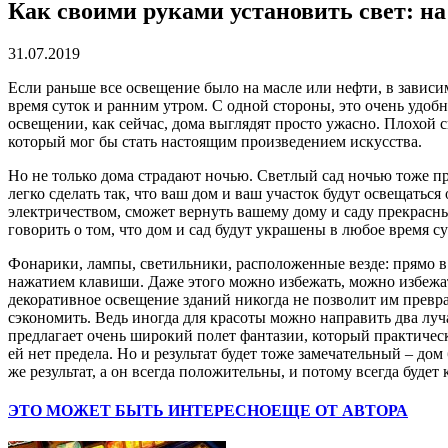
Как своими руками установить свет: на
31.07.2019
Если раньше все освещение было на масле или нефти, в зависи
время суток и ранним утром. С одной стороны, это очень удобн
освещении, как сейчас, дома выглядят просто ужасно. Плохой с
который мог бы стать настоящим произведением искусства.
Но не только дома страдают ночью. Светлый сад ночью тоже пре
легко сделать так, что ваш дом и ваш участок будут освещаться
электричеством, сможет вернуть вашему дому и саду прекрасн
говорить о том, что дом и сад будут украшены в любое время су
Фонарики, лампы, светильники, расположенные везде: прямо в 
нажатием клавиши. Даже этого можно избежать, можно избежать,
декоративное освещение зданий никогда не позволит им превр
сэкономить. Ведь иногда для красоты можно направить два луча
предлагает очень широкий полет фантазии, который практически 
ей нет предела. Но и результат будет тоже замечательный – дом
же результат, а он всегда положительны, и потому всегда будет
ЭТО МОЖЕТ БЫТЬ ИНТЕРЕСНО
ЕЩЕ ОТ АВТОРА