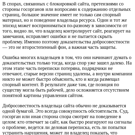
В спорах, связанных с блокировкой сайта, претензиями со
стороны госорганов или вопросами к содержанию отдельных
страниц, большое значение имеет не только сам спорный
материал, но и поведение владельца ресурса.
Один и тот же
эпизод может восприниматься по-разному в зависимости от
того, видно ли, что владелец контролирует сайт, реагирует на
замечания, исправляет ошибки и не пытается скрыть
проблему. Именно поэтому доказательства добросовестности
— это не второстепенный фон, а важная часть защиты.
Ошибка многих владельцев в том, что они начинают думать о
доказательствах только тогда, когда спор уже зашел далеко. На
этом этапе часть переписки потеряна, подрядчики не
отвечают, старые версии страниц удалены, а внутри компании
никто не может быстро объяснить, кто и когда размещал
спорный контент. В результате даже там, где позиция по
существу могла быть рабочей, дело осложняется отсутствием
понятной картины управления сайтом.
Добросовестность владельца сайта обычно не доказывается
одной бумагой. Это всегда совокупность обстоятельств. Суд,
госорган или иная сторона спора смотрят на поведение в
целом: кто отвечает за сайт, как быстро реагируют на сигналы
о проблеме, ведется ли деловая переписка, есть ли попытки
устранить нарушения, может ли владелец показать, что