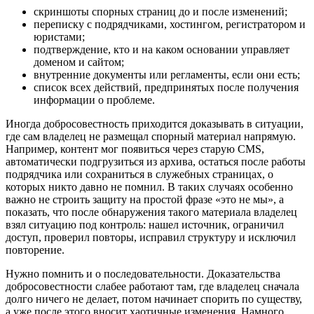
скриншоты спорных страниц до и после изменений;
переписку с подрядчиками, хостингом, регистратором и
юристами;
подтверждение, кто и на каком основании управляет
доменом и сайтом;
внутренние документы или регламенты, если они есть;
список всех действий, предпринятых после получения
информации о проблеме.
Иногда добросовестность приходится доказывать в ситуации,
где сам владелец не размещал спорный материал напрямую.
Например, контент мог появиться через старую CMS,
автоматически подгрузиться из архива, остаться после работы
подрядчика или сохраниться в служебных страницах, о
которых никто давно не помнил. В таких случаях особенно
важно не строить защиту на простой фразе «это не мы», а
показать, что после обнаружения такого материала владелец
взял ситуацию под контроль: нашел источник, ограничил
доступ, проверил повторы, исправил структуру и исключил
повторение.
Нужно помнить и о последовательности. Доказательства
добросовестности слабее работают там, где владелец сначала
долго ничего не делает, потом начинает спорить по существу,
а уже после этого вносит хаотичные изменения. Намного