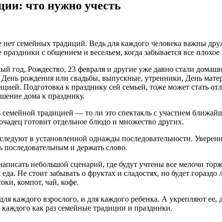
ии: что нужно учесть
ье нет семейных традиций.
Ведь для каждого человека важны друж
праздники с общением и весельем, когда забывается все плохое
й год, Рождество, 23 февраля и другие уже давно стали домашн
День рождения или свадьбы, выпускные, утренники, День матер
ицией. Подготовка к празднику сей семьей, тоже может стать о
шение дома к празднику.
 семейной традицией — то ли это спектакль с участием ближайш
очадец готовит отдельное блюдо и множество других.
 следуют в установленной однажды последовательности. Уверенн
ь последовательным и держать слово.
аписать небольшой сценарий, где будут учтены все мелочи торж
да. Не стоит забывать о фруктах и сладостях, но будет гораздо
ки, компот, чай, кофе.
для каждого взрослого, и для каждого ребенка. А укрепляют ее,
каждого как раз семейные традиции и праздники.