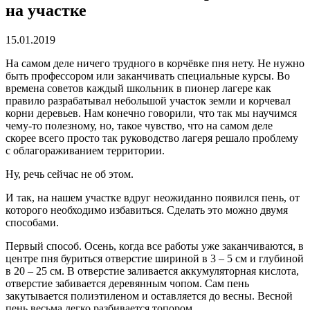
на участке
15.01.2019
На самом деле ничего трудного в корчёвке пня нету. Не нужно
быть профессором или заканчивать специальные курсы.
Во
времена советов каждый школьник в пионер лагере как
правило разрабатывал небольшой участок земли и корчевал
корни деревьев. Нам конечно говорили, что так мы научимся
чему-то полезному, но, такое чувство, что на самом деле
скорее всего просто так руководство лагеря решало проблему
с облагораживанием территории.
Ну, речь сейчас не об этом.
И так, на нашем участке вдруг неожиданно появился пень, от
которого необходимо избавиться. Сделать это можно двумя
способами.
Первый способ. Осень, когда все работы уже заканчиваются, в
центре пня буриться отверстие шириной в 3 – 5 см и глубиной
в 20 – 25 см. В отверстие заливается аккумуляторная кислота,
отверстие забивается деревянным чопом. Сам пень
закутывается полиэтиленом и оставляется до весны. Весной
пень весьма легко разбивается топором.