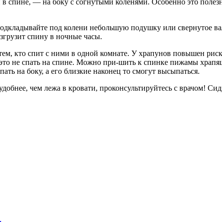
 в спине, — на боку с согнутыми коленями. Особенно это пол
, подкладывайте под колени небольшую подушку или свернутое в
згрузит спину в ночные часы.
 кто спит с ними в одной комнате. У храпунов повышен риск с
 это не спать на спине. Можно при-шить к спинке пижамы храпя
ать на боку, а его близкие наконец то смогут высыпаться.
 удобнее, чем лежа в кровати, проконсультируйтесь с врачом! Си