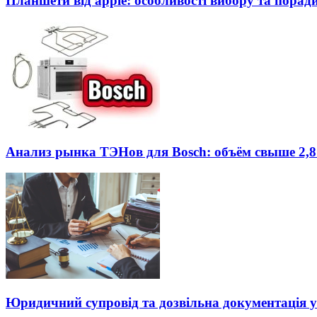
Планшети від apple: особливості вибору та порад
Анализ рынка ТЭНов для Bosch: объём свыше 2,8
Юридичний супровід та дозвільна документація у