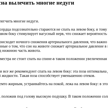
сна вылечить многие недуги
легчить многие недуги.
ца подсознательно стараются не спать на левом боку, и тому 
авом боку стимулирует вагусный нерв, что снижает вероятность 
ходит ночного снижения артериального давления, что важно д
е о том, что сон на животе снижает артериальное давление в н
од нижнюю часть живота.
ра не стоит спать на спине-в таком положении увеличенная 
и все же рекомендуют спать на левом боку: эта поза оптимальна
 жидкости. Такая поза способствует уменьшению отеков.
о жирным, устраивайтесь на покой, лежа на левом боку: в это
оложив под голову высокую подушку. В таком положении соляна