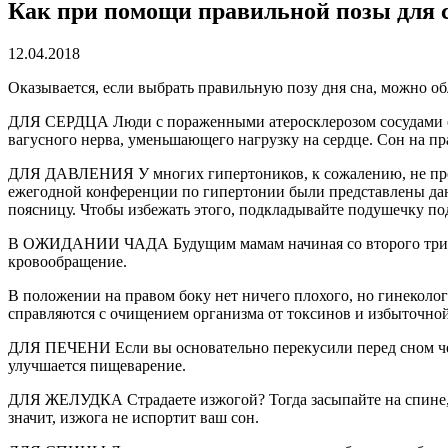
Как при помощи правильной позы для 
12.04.2018
Оказывается, если выбрать правильную позу дня сна, можно об
ДЛЯ СЕРДЦА Люди с пораженными атеросклерозом сосудами серд
вагусного нерва, уменьшающего нагрузку на сердце. Сон на пр
ДЛЯ ДАВЛЕНИЯ У многих гипертоников, к сожалению, не проис
ежегодной конференции по гипертонии были представлены данны
поясницу. Чтобы избежать этого, подкладывайте подушечку п
В ОЖИДАНИИ ЧАДА Будущим мамам начиная со второго тримест
кровообращение.
В положении на правом боку нет ничего плохого, но гинеколог
справляются с очищением организма от токсинов и избыточной
ДЛЯ ПЕЧЕНИ Если вы основательно перекусили перед сном чемт
улучшается пищеварение.
ДЛЯ ЖЕЛУДКА Страдаете изжогой? Тогда засыпайте на спине, п
значит, изжога не испортит ваш сон.