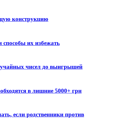
ящую конструкцию
 способы их избежать
случайных чисел до выигрышей
обходятся в лишние 5000+ грн
лать, если родственники против