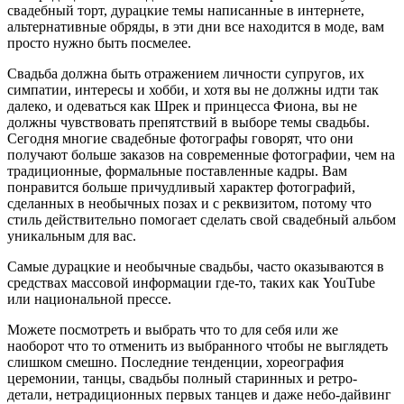
свадебный торт, дурацкие темы написанные в интернете,
альтернативные обряды, в эти дни все находится в моде, вам
просто нужно быть посмелее.
Свадьба должна быть отражением личности супругов, их
симпатии, интересы и хобби, и хотя вы не должны идти так
далеко, и одеваться как Шрек и принцесса Фиона, вы не
должны чувствовать препятствий в выборе темы свадьбы.
Сегодня многие свадебные фотографы говорят, что они
получают больше заказов на современные фотографии, чем на
традиционные, формальные поставленные кадры. Вам
понравится больше причудливый характер фотографий,
сделанных в необычных позах и с реквизитом, потому что
стиль действительно помогает сделать свой свадебный альбом
уникальным для вас.
Самые дурацкие и необычные свадьбы, часто оказываются в
средствах массовой информации где-то, таких как YouTube
или национальной прессе.
Можете посмотреть и выбрать что то для себя или же
наоборот что то отменить из выбранного чтобы не выглядеть
слишком смешно. Последние тенденции, хореография
церемонии, танцы, свадьбы полный старинных и ретро-
детали, нетрадиционных первых танцев и даже небо-дайвинг