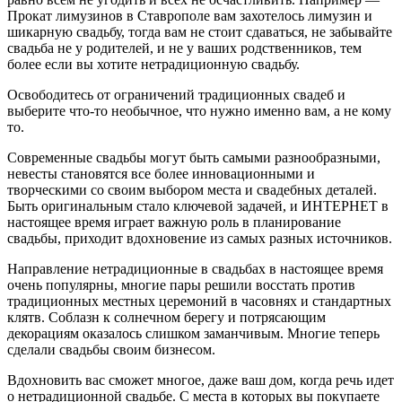
Прокат лимузинов в Ставрополе вам захотелось лимузин и
шикарную свадьбу, тогда вам не стоит сдаваться, не забывайте
свадьба не у родителей, и не у ваших родственников, тем
более если вы хотите нетрадиционную свадьбу.
Освободитесь от ограничений традиционных свадеб и
выберите что-то необычное, что нужно именно вам, а не кому
то.
Современные свадьбы могут быть самыми разнообразными,
невесты становятся все более инновационными и
творческими со своим выбором места и свадебных деталей.
Быть оригинальным стало ключевой задачей, и ИНТЕРНЕТ в
настоящее время играет важную роль в планирование
свадьбы, приходит вдохновение из самых разных источников.
Направление нетрадиционные в свадьбах в настоящее время
очень популярны, многие пары решили восстать против
традиционных местных церемоний в часовнях и стандартных
клятв. Соблазн к солнечном берегу и потрясающим
декорациям оказалось слишком заманчивым. Многие теперь
сделали свадьбы своим бизнесом.
Вдохновить вас сможет многое, даже ваш дом, когда речь идет
о нетрадиционной свадьбе. С места в которых вы покупаете