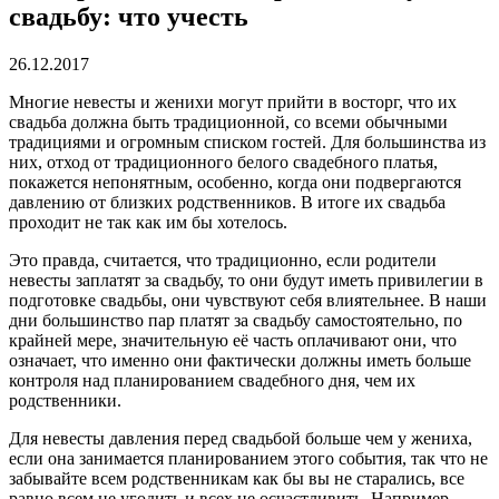
свадьбу: что учесть
26.12.2017
Многие невесты и женихи могут прийти в восторг, что их
свадьба должна быть традиционной, со всеми обычными
традициями и огромным списком гостей.
Для большинства из
них, отход от традиционного белого свадебного платья,
покажется непонятным, особенно, когда они подвергаются
давлению от близких родственников. В итоге их свадьба
проходит не так как им бы хотелось.
Это правда, считается, что традиционно, если родители
невесты заплатят за свадьбу, то они будут иметь привилегии в
подготовке свадьбы, они чувствуют себя влиятельнее. В наши
дни большинство пар платят за свадьбу самостоятельно, по
крайней мере, значительную её часть оплачивают они, что
означает, что именно они фактически должны иметь больше
контроля над планированием свадебного дня, чем их
родственники.
Для невесты давления перед свадьбой больше чем у жениха,
если она занимается планированием этого события, так что не
забывайте всем родственникам как бы вы не старались, все
равно всем не угодить и всех не осчастливить. Например —