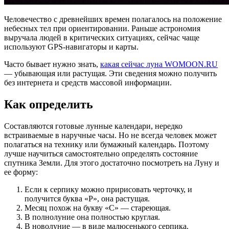
Человечество с древнейших времен полагалось на положение
небесных тел при ориентировании. Раньше астрономия
выручала людей в критических ситуациях, сейчас чаще
используют GPS-навигаторы и карты.
Часто бывает нужно знать,
какая сейчас луна WOMOON.RU
— убывающая или растущая. Эти сведения можно получить
без интернета и средств массовой информации.
Как определить
Составляются готовые лунные календари, нередко
встраиваемые в наручные часы. Но не всегда человек может
полагаться на технику или бумажный календарь. Поэтому
лучше научиться самостоятельно определять состояние
спутника Земли. Для этого достаточно посмотреть на Луну и
ее форму:
Если к серпику можно пририсовать черточку, и
получится буква «Р», она растущая.
Месяц похож на букву «С» — стареющая.
В полнолуние она полностью круглая.
В новолуние — в виде малюсенького серпика.