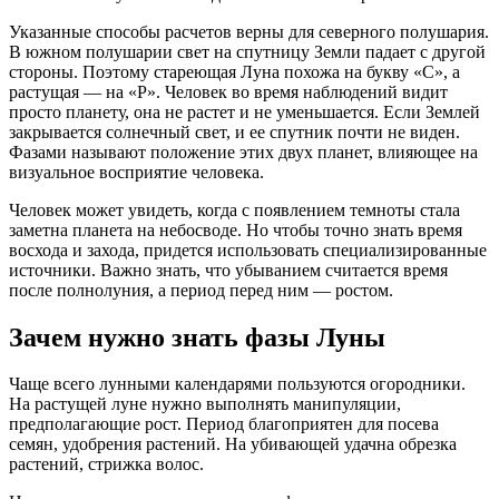
Указанные способы расчетов верны для северного полушария.
В южном полушарии свет на спутницу Земли падает с другой
стороны. Поэтому стареющая Луна похожа на букву «С», а
растущая — на «Р». Человек во время наблюдений видит
просто планету, она не растет и не уменьшается. Если Землей
закрывается солнечный свет, и ее спутник почти не виден.
Фазами называют положение этих двух планет, влияющее на
визуальное восприятие человека.
Человек может увидеть, когда с появлением темноты стала
заметна планета на небосводе. Но чтобы точно знать время
восхода и захода, придется использовать специализированные
источники. Важно знать, что убыванием считается время
после полнолуния, а период перед ним — ростом.
Зачем нужно знать фазы Луны
Чаще всего лунными календарями пользуются огородники.
На растущей луне нужно выполнять манипуляции,
предполагающие рост. Период благоприятен для посева
семян, удобрения растений. На убивающей удачна обрезка
растений, стрижка волос.