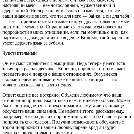
настоящий мачо — немногословный, мужественный и
сдержанный. Но через пару месяцев оказывается, что все
ваши знакомые знают, что ты для него — Зайка, а он для тебя
— Пуся, причем так вы называете друг друга, только в самые
интимные моменты. Спрашивается, откуда всем известны
подробности ваших отношений, если ты молчишь о них, как
партизан, и даже дневник не ведешь? Видимо, твой парень не
умеет держать язык за зубами.
Чувствительный
Он не смог справиться с эмоциями. Ведь теперь у него есть
такая прекрасная девушка. Конечно, парня так и подмывает
поведать всем подряд о ваших отношениях. Он увлекся
своими переживаниями и уже не видит границы — что
можно рассказывать, а что нельзя.
Ответ: еще не все потеряно. Объясни любимому, что ваши
отношения принадлежат только вам, и никому больше. Может
быть, он нуждается в твоем внимании, ему хочется почаще
обсуждать ваши свидания. Не избегай этого, расскажи ему,
например, что ты до сих пор помнишь, как тебе было страшно
попросить его телефон. Получив возможность обсуждать с
тобой подробности вашей любви, парень вряд ли будет
делиться ощущениями с друзьями.