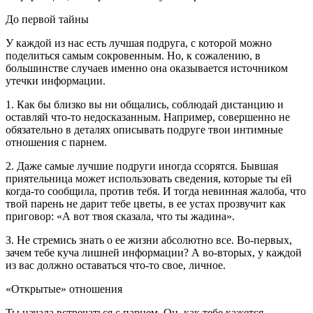
До первой тайны
У каждой из нас есть лучшая подруга, с которой можно
поделиться самым сокровенным. Но, к сожалению, в
большинстве случаев именно она оказывается источником
утечки информации.
1. Как бы близко вы ни общались, соблюдай дистанцию и
оставляй что-то недосказанным. Например, совершенно не
обязательно в деталях описывать подруге твои интимные
отношения с парнем.
2. Даже самые лучшие подруги иногда ссорятся. Бывшая
приятельница может использовать сведения, которые ты ей
когда-то сообщила, против тебя. И тогда невинная жалоба, что
твой парень не дарит тебе цветы, в ее устах прозвучит как
приговор: «А вот твоя сказала, что ты жадина».
З. Не стремись знать о ее жизни абсолютно все. Во-первых,
зачем тебе куча лишней информации? А во-вторых, у каждой
из вас должно оставаться что-то свое, личное.
«Открытые» отношения
Ты начала встречаться с парнем. Он, как тебе кажется,