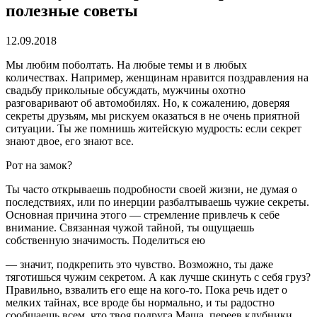
полезные советы
12.09.2018
Мы любим поболтать. На любые темы и в любых
количествах.
Например, женщинам нравится поздравления на
свадьбу прикольные обсуждать, мужчины охотно
разговаривают об автомобилях. Но, к сожалению, доверяя
секреты друзьям, мы рискуем оказаться в не очень приятной
ситуации. Ты же помнишь житейскую мудрость: если секрет
знают двое, его знают все.
Рот на замок?
Ты часто открываешь подробности своей жизни, не думая о
последствиях, или по инерции разбалтываешь чужие секреты.
Основная причина этого — стремление привлечь к себе
внимание. Связанная чужой тайной, ты ощущаешь
собственную значимость. Поделиться ею
— значит, подкрепить это чувство. Возможно, ты даже
тяготишься чужим секретом. А как лучше скинуть с себя груз?
Правильно, взвалить его еще на кого-то. Пока речь идет о
мелких тайнах, все вроде бы нормально, и ты радостно
сообщаешь всем, что твоя подруга Маша, переев клубники,