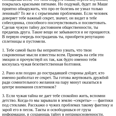
покрылась красными пятнами. Но подумай, будет ли Маше
приятно обнаружить, что про ее болезнь не узнал только
ленивый? То же и с серьезными проблемами. Если человек
доверяет тебе важный секрет, значит, он видит в тебе
собеседника, способного посочувствовать и посоветовать.
Сделав чужую тайну достоянием общественности, ты
предаешь друга. Такие вещи не забываются и не прощаются.
В первую очередь пострадаешь ты, приобретя репутацию
сплетницы и пустомели.
1. Тебе самой было бы неприятно узнать, что твои
сокровенные мысли известны всем. Примерь на себя эти
эмоции и прочувствуй их так, как будто именно тебя
коснулась чужая безответственная болтовня.
2. Рано или поздно до пострадавшей стороны дойдет, кто
именно разболтал ее секрет. Ты готова жертвовать дружбой
ради сомнительного желания на пару минут оказаться в
центре внимания сплетников?
3. Если чужая тайна не дает тебе спокойно жить, вспомни
детство. Когда-то мы зарывали в землю «секреты» — фантики
под стеклами. Расскажи о чужих проблемах такому фантику и
зарой его в песок. Такты и освободишься от груза
информации, и сохранишь тайну в неприкосновенности.