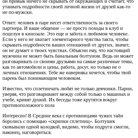
он привык ничего не скрывать от окружающих и считает, что
утаивать подробности своей личной жизни от друзей как-то
не по-мужски.
Ответ: человек в паре несет ответственность за своего
партнера. И ваше общение — не просто походы в клуб и
поцелуи в кинозале. Это еще и забота о любимом человеке.
Если у него не хватает элементарного чувства такта, чтобы
скрывать подробности ваших отношений от других, значит,
он не думает о твоих чувствах. Объясни ему, что настоящий
мужчина не может быть банальным болтуном. Ведь он может
разговаривать со своими друзьями на самые различные темы,
как то автомобили и цены, работа, досуг, но только не о
личных отношениях. Тебе же наверняка хочется, чтобы твой
парень был понимающим человеком.
Известно, что сплетничать любят не только девчонки. Парни,
уверяя, что разговаривают между собой только о машинах и
учебе, кривят душой. Их беседы тоже крутятся вокруг
противоположного пола
Интересно! В Средние века с противницами чужих тайн
боролись с помощью «скрипки сплетниц». Болтушек
сковывали одной колодкой, видимо, чтобы подруги смогли,
наконец, наговориться.