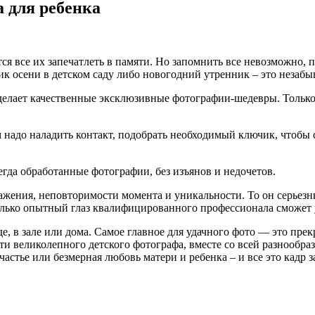
а для ребенка
ся все их запечатлеть в памяти.
Но запомнить все невозможно, п
ик осени в детском саду либо новогодний утренник – это неза
елает качественные эксклюзивные фотографии-шедевры. Только 
 надо наладить контакт, подобрать необходимый ключик, чтобы 
егда обработанные фотографии, без изъянов и недочетов.
ражения, неповторимости момента и уникальности. То он серьезн
олько опытный глаз квалифицированного профессионала сможет 
роде, в зале или дома. Самое главное для удачного фото — это п
ти великолепного детского фотографа, вместе со всей разнообра
астье или безмерная любовь матери и ребенка – и все это кадр