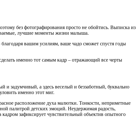
оэтому без фотографирования просто не обойтись. Выписка из
бываемые, лучшие моменты жизни малыша.
благодаря вашим усилиям, ваше чадо сможет спустя годы
сделать именно тот самым кадр – отражающий все черты
ый и задумчивый, а здесь веселый и беззаботный, буквально
уловить именно этот миг.
рекрасное расположение духа малютки. Тонкости, неприметные
зной палитрой детских эмоций. Неудержимая радость,
 за кадром зафиксирует чувствительный объектив опытного