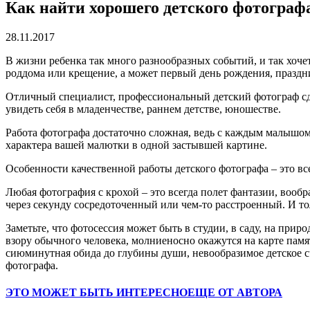
Как найти хорошего детского фотограф
28.11.2017
В жизни ребенка так много разнообразных событий, и так хочет
роддома или крещение, а может первый день рождения, праздн
Отличный специалист, профессиональный детский фотограф сд
увидеть себя в младенчестве, раннем детстве, юношестве.
Работа фотографа достаточно сложная, ведь с каждым малышом
характера вашей малютки в одной застывшей картине.
Особенности качественной работы детского фотографа – это вс
Любая фотография с крохой – это всегда полет фантазии, вооб
через секунду сосредоточенный или чем-то расстроенный. И т
Заметьте, что фотосессия может быть в студии, в саду, на при
взору обычного человека, молниеносно окажутся на карте памя
сиюминутная обида до глубины души, невообразимое детское сч
фотографа.
ЭТО МОЖЕТ БЫТЬ ИНТЕРЕСНО
ЕЩЕ ОТ АВТОРА