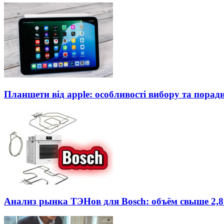
Планшети від apple: особливості вибору та порад
Анализ рынка ТЭНов для Bosch: объём свыше 2,8