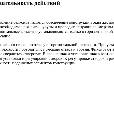
вательность действий
ление балконов является обеспечение конструкции окна жестко
 необходимо наживить шурупы и проводить выравнивание рамы 
зонтальные элементы устанавливаются только в горизонтальной
сание.
епить его строго по отвесу в горизонтальной плоскости. При ус
 плоскости проводится с помощью отвеса и уровня. Фиксируют 
е сверлиться отверстие. Выровненная и установленная в вертик
я установки и регулировки створок. К регулировке створок и р
ечность подвижных элементов конструкции.