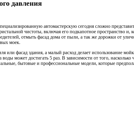
ого давления
ециализированную автомастерскую сегодня сложно представить 
ристальной чистоты, включая его подкапотное пространство и, к
едителей, отмыть фасад дома от пыли, а так же дорожки от улич
вых моек.
ля или фасад здания, а малый расход делает использование мой
воды может достигать 5 раз. В зависимости от того, насколько 
альные, бытовые и профессиональные модели, которые предпола