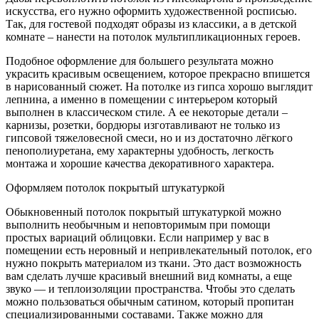
искусства, его нужно оформить художественной росписью.
Так, для гостевой подходят образы из классики, а в детской
комнате – нанести на потолок мультипликационных героев.
Подобное оформление для большего результата можно
украсить красивым освещением, которое прекрасно впишется
в нарисованный сюжет. На потолке из гипса хорошо выглядит
лепнина, а именно в помещении с интерьером который
выполнен в классическом стиле. А ее некоторые детали –
карнизы, розетки, бордюры изготавливают не только из
гипсовой тяжеловесной смеси, но и из достаточно лёгкого
пенополиуретана, ему характерны удобность, легкость
монтажа и хорошие качества декоративного характера.
Оформляем потолок покрытый штукатуркой
Обыкновенный потолок покрытый штукатуркой можно
выполнить необычным и неповторимым при помощи
простых вариаций облицовки. Если например у вас в
помещении есть неровный и непривлекательный потолок, его
нужно покрыть материалом из ткани. Это даст возможность
вам сделать лучше красивый внешний вид комнаты, а еще
звуко — и теплоизоляции пространства. Чтобы это сделать
можно пользоваться обычным сатином, который пропитан
специализированными составами. Также можно для