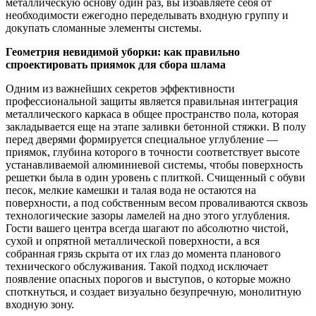
металлическую основу один раз, вы избавляете себя от
необходимости ежегодно переделывать входную группу и
докупать сломанные элементы системы.
Геометрия невидимой уборки: как правильно
спроектировать приямок для сбора шлама
Одним из важнейших секретов эффективности
профессиональной защиты является правильная интеграция
металлического каркаса в общее пространство пола, которая
закладывается еще на этапе заливки бетонной стяжки. В полу
перед дверями формируется специальное углубление —
приямок, глубина которого в точности соответствует высоте
устанавливаемой алюминиевой системы, чтобы поверхность
решетки была в один уровень с плиткой. Счищенный с обуви
песок, мелкие камешки и талая вода не остаются на
поверхности, а под собственным весом проваливаются сквозь
технологические зазоры ламелей на дно этого углубления.
Гости вашего центра всегда шагают по абсолютно чистой,
сухой и опрятной металлической поверхности, а вся
собранная грязь скрыта от их глаз до момента планового
технического обслуживания. Такой подход исключает
появление опасных порогов и выступов, о которые можно
споткнуться, и создает визуально безупречную, монолитную
входную зону.