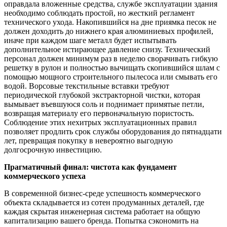
оправдала вложенные средства, службе эксплуатации здания
необходимо соблюдать простой, но жесткий регламент
технического ухода. Накопившийся на дне приямка песок не
должен доходить до нижнего края алюминиевых профилей,
иначе при каждом шаге металл будет испытывать
дополнительное истирающее давление снизу. Технический
персонал должен минимум раз в неделю сворачивать гибкую
решетку в рулон и полностью вычищать скопившийся шлам с
помощью мощного строительного пылесоса или смывать его
водой. Ворсовые текстильные вставки требуют
периодической глубокой экстракторной чистки, которая
вымывает въевшуюся соль и поднимает примятые петли,
возвращая материалу его первоначальную пористость.
Соблюдение этих нехитрых эксплуатационных правил
позволяет продлить срок службы оборудования до пятнадцати
лет, превращая покупку в невероятно выгодную
долгосрочную инвестицию.
Прагматичный финал: чистота как фундамент
коммерческого успеха
В современной бизнес-среде успешность коммерческого
объекта складывается из сотен продуманных деталей, где
каждая скрытая инженерная система работает на общую
капитализацию вашего бренда. Попытка сэкономить на