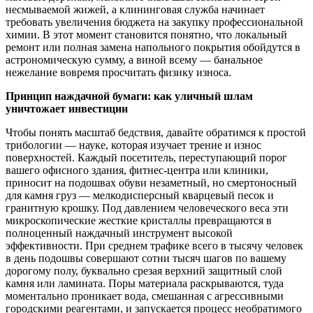
несмываемой жижей, а клининговая служба начинает
требовать увеличения бюджета на закупку профессиональной
химии. В этот момент становится понятно, что локальный
ремонт или полная замена напольного покрытия обойдутся в
астрономическую сумму, а виной всему — банальное
нежелание вовремя просчитать физику износа.
Принцип наждачной бумаги: как уличный шлам
уничтожает инвестиции
Чтобы понять масштаб бедствия, давайте обратимся к простой
трибологии — науке, которая изучает трение и износ
поверхностей. Каждый посетитель, переступающий порог
вашего офисного здания, фитнес-центра или клиники,
приносит на подошвах обуви незаметный, но смертоносный
для камня груз — мелкодисперсный кварцевый песок и
гранитную крошку. Под давлением человеческого веса эти
микроскопические жесткие кристаллы превращаются в
полноценный наждачный инструмент высокой
эффективности. При среднем трафике всего в тысячу человек
в день подошвы совершают сотни тысяч шагов по вашему
дорогому полу, буквально срезая верхний защитный слой
камня или ламината. Поры материала раскрываются, туда
моментально проникает вода, смешанная с агрессивными
городскими реагентами, и запускается процесс необратимого