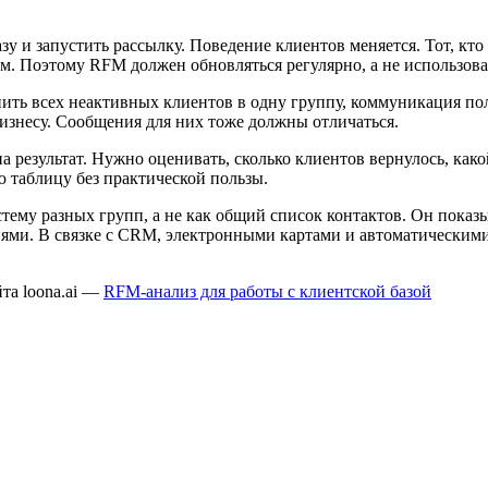
зу и запустить рассылку. Поведение клиентов меняется. Тот, кто
. Поэтому RFM должен обновляться регулярно, а не использоват
ь всех неактивных клиентов в одну группу, коммуникация получ
 бизнесу. Сообщения для них тоже должны отличаться.
а результат. Нужно оценивать, сколько клиентов вернулось, как
 таблицу без практической пользы.
ему разных групп, а не как общий список контактов. Он показыв
иями. В связке с CRM, электронными картами и автоматическими
та loona.ai —
RFM-анализ для работы с клиентской базой