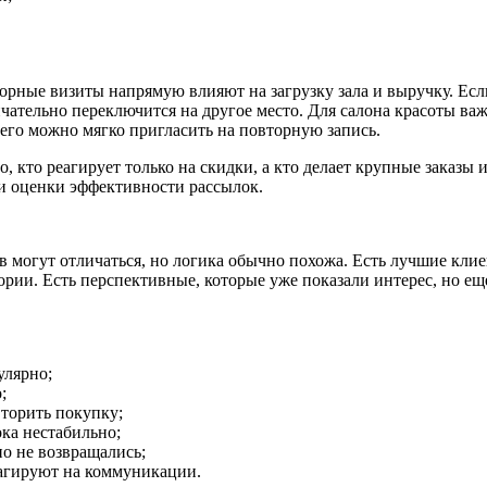
орные визиты напрямую влияют на загрузку зала и выручку. Если
нчательно переключится на другое место. Для салона красоты ва
его можно мягко пригласить на повторную запись.
, кто реагирует только на скидки, а кто делает крупные заказы
и оценки эффективности рассылок.
в могут отличаться, но логика обычно похожа. Есть лучшие клие
ории. Есть перспективные, которые уже показали интерес, но ещ
улярно;
;
торить покупку;
ка нестабильно;
о не возвращались;
еагируют на коммуникации.