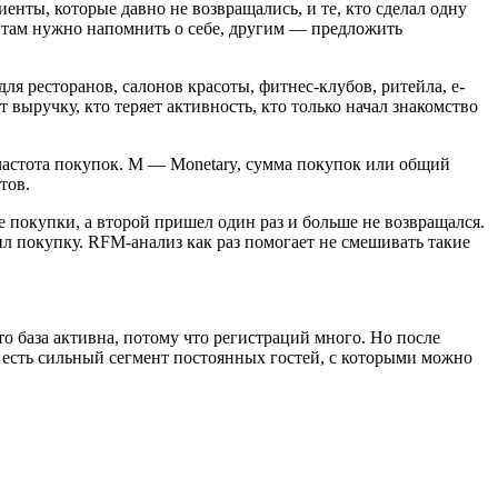
енты, которые давно не возвращались, и те, кто сделал одну
нтам нужно напомнить о себе, другим — предложить
я ресторанов, салонов красоты, фитнес-клубов, ритейла, e-
 выручку, кто теряет активность, кто только начал знакомство
 частота покупок. M — Monetary, сумма покупок или общий
тов.
 покупки, а второй пришел один раз и больше не возвращался.
ил покупку. RFM-анализ как раз помогает не смешивать такие
 база активна, потому что регистраций много. Но после
ей есть сильный сегмент постоянных гостей, с которыми можно