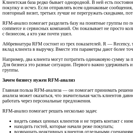
Клиентская база редко бывает однородной. В ней есть постоянн
покупку и исчез.
Если отправлять всем одинаковые сообщения,
повторный визит, третьих лучше не перегружать скидками, пот
RFM-анализ помогает разделить базу на понятные группы по по
commerce и сервисных компаний. Он показывает не просто количе
с бизнесом, а кто уже почти ушел.
Аббревиатура RFM состоит из трех показателей. R — Recency, 
вклад клиента в выручку. Вместе эти параметры дают более то
Например, два клиента могут потратить одинаковую сумму за 
Для бизнеса это разные ситуации. Первого важно удерживать и
группы.
Зачем бизнесу нужен RFM-анализ
Главная польза RFM-анализа — он помогает принимать решения
анализа может оказаться, что значительная часть клиентов дав
работать через персональные предложения.
RFM-анализ помогает решать несколько задач:
видеть самых ценных клиентов и не терять контакт с ним
находить гостей, которые начали реже покупать;
возвращать неактивных клиентов отдельными сценариям