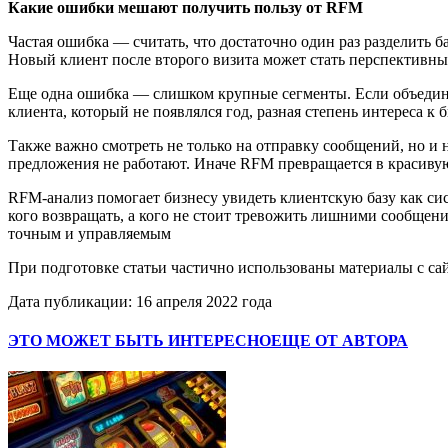
Какие ошибки мешают получить пользу от RFM
Частая ошибка — считать, что достаточно один раз разделить ба
Новый клиент после второго визита может стать перспективным
Еще одна ошибка — слишком крупные сегменты. Если объединит
клиента, который не появлялся год, разная степень интереса к
Также важно смотреть не только на отправку сообщений, но и н
предложения не работают. Иначе RFM превращается в красивую
RFM-анализ помогает бизнесу увидеть клиентскую базу как сист
кого возвращать, а кого не стоит тревожить лишними сообщен
точным и управляемым
При подготовке статьи частично использованы материалы с сай
Дата публикации: 16 апреля 2022 года
ЭТО МОЖЕТ БЫТЬ ИНТЕРЕСНО
ЕЩЕ ОТ АВТОРА