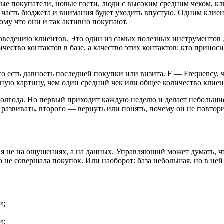
ые покупатели, новые гости, люди с высоким средним чеком, кли
 часть бюджета и внимания будет уходить впустую. Одним клие
ому что они и так активно покупают.
ведению клиентов. Это один из самых полезных инструментов дл
ство контактов в базе, а качество этих контактов: кто приносит
то есть давность последней покупки или визита. F — Frequency,
чную картину, чем один средний чек или общее количество клиен
полгода. Но первый приходит каждую неделю и делает небольшие
 развивать, второго — вернуть или понять, почему он не повтор
 не на ощущениях, а на данных. Управляющий может думать, что
но не совершала покупок. Или наоборот: база небольшая, но в н
и;
и;