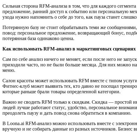
Сильная сторона RFM-анализа в том, что для каждого сегмент
предложение, ранний доступ к событию или персональную механ
ухода нужно напомнить о себе до того, как пауза станет слишк
Потерянную базу не стоит обрабатывать теми же сообщениями, 
повод: персональное предложение, возвращающий бонус, подборк
потерянная база одинаково ценна.
Как использовать RFM-анализ в маркетинговых сценариях
Сам по себе анализ ничего не меняет, если после него не запу
приходили часто, но не были больше месяца. Для них можно 
меню.
Салон красоты может использовать RFM вместе с типом услуги
Фитнес-клуб может выявить тех, кто давно не посещал трениро
которые раньше брали товары определенной категории.
Важно не сводить RFM только к скидкам. Скидка — простой ин
людей лучше работают статус, удобство, персональное вниман
преодолеть паузу и дать повод снова обратиться в компанию.
В Loona.ai RFM-анализ можно использовать вместе с электрон
вручную и не собирать данные из разных источников. Бизнес 