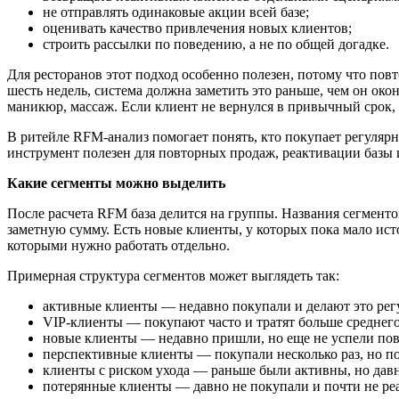
не отправлять одинаковые акции всей базе;
оценивать качество привлечения новых клиентов;
строить рассылки по поведению, а не по общей догадке.
Для ресторанов этот подход особенно полезен, потому что повт
шесть недель, система должна заметить это раньше, чем он око
маникюр, массаж. Если клиент не вернулся в привычный срок, 
В ритейле RFM-анализ помогает понять, кто покупает регулярно
инструмент полезен для повторных продаж, реактивации базы 
Какие сегменты можно выделить
После расчета RFM база делится на группы. Названия сегменто
заметную сумму. Есть новые клиенты, у которых пока мало ист
которыми нужно работать отдельно.
Примерная структура сегментов может выглядеть так:
активные клиенты — недавно покупали и делают это рег
VIP-клиенты — покупают часто и тратят больше среднего
новые клиенты — недавно пришли, но еще не успели пов
перспективные клиенты — покупали несколько раз, но по
клиенты с риском ухода — раньше были активны, но давн
потерянные клиенты — давно не покупали и почти не р