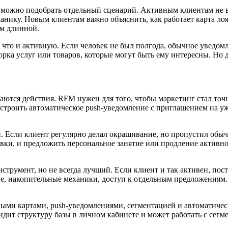
а можно подобрать отдельный сценарий. Активным клиентам не в
ику. Новым клиентам важно объяснить, как работает карта лоял
ом длинной.
что и активную. Если человек не был полгода, обычное уведомл
а услуг или товаров, которые могут быть ему интересны. Но даж
скаются действия. RFM нужен для того, чтобы маркетинг стал точ
настроить автоматическое push-уведомление с приглашением на
. Если клиент регулярно делал окрашивание, но пропустил обы
вки, и предложить персональное занятие или продление активно
струмент, но не всегда лучший. Если клиент и так активен, по
ие, накопительные механики, доступ к отдельным предложениям.
ными картами, push-уведомлениями, сегментацией и автоматиче
видит структуру базы в личном кабинете и может работать с се