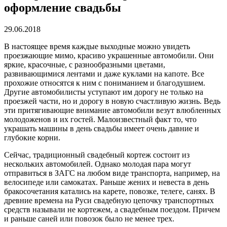
оформление свадьбы
29.06.2018
В настоящее время каждые выходные можно увидеть
проезжающие мимо, красиво украшенные автомобили.
Они
яркие, красочные, с разнообразными цветами,
развивающимися лентами и даже куклами на капоте. Все
прохожие относятся к ним с пониманием и благодушием.
Другие автомобилисты уступают им дорогу не только на
проезжей части, но и дорогу в новую счастливую жизнь. Ведь
эти притягивающие внимание автомобили везут влюбленных
молодоженов и их гостей. Малоизвестный факт то, что
украшать машины в день свадьбы имеет очень давние и
глубокие корни.
Сейчас, традиционный свадебный кортеж состоит из
нескольких автомобилей. Однако молодая пара могут
отправиться в ЗАГС на любом виде транспорта, например, на
велосипеде или самокатах. Раньше жених и невеста в день
бракосочетания катались на карете, повозке, телеге, санях. В
древние времена на Руси свадебную цепочку транспортных
средств называли не кортежем, а свадебным поездом. Причем
и раньше саней или повозок было не менее трех.