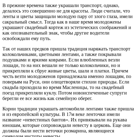
В прежние времена также украшали транспорт, однако,
делалось это совершенно не для красоты. Люди считали, что
ленты и цветы защищали молодую пару от злого глаза, имели
сакральный смысл. Тогда как в наше время молодожены
украшают свадебный кортеж из эстетических соображений и
как опознавательный знак, чтобы другие водители
освобождали ему путь.
Так от наших предков пришла традиция наряжать транспорт
колокольчиками, цветными лентами, а также покрывали
подушками и яркими коврами. Если влюбленных везли
лошади, то на них вешали не только колокольчики, но и
прикрепляли к сбруе живые цветы, шали и платки. Причем
честь везти молодоженов принадлежала именно лошадям, по
поверьям на Руси, они олицетворяли стихии природы. Если
свадьба проходила во время Масленицы, то на свадебный
поезд прикрепляли куклу. Потом новоиспеченные супруги
берегли ее все жизнь как семейную оберег.
Корни традиции украшать автомобили лентами также пришла
и из европейской культуры. В 17м веке ленточки имели
название «невестиных бантов». Их привязывали на рукава
юношам, которые сопровождали невесту в церковь. Еще они
должны были нести веточки розмарина, являющиеся
символом чистоты невесты.