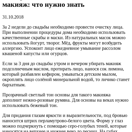
макияж: что нужно знать
31.10.2018
За 2 недели до свадьбы необходимо провести очистку лица.
При выполнении процедуры дома необходимо использовать
качественные скрабы и маски. Из натуральных масок можно
использовать йогурт, творог. Мёд, фрукты могут возбудить
аллергию. Успокоит лицо ежедневное умывание рассолом
квашеной капусты или огурцов.
Если за 3 дня до свадьбы утром и вечером убирать макияж
подсолнечным маслом, протирать лицо, нанося сок лимона,
который разбавлен кефиром, умываться детским мылом,
окроплять лицо солёной минеральной водой, то личико станет
бархатным.
Прозрачный светлый тон основы для такого макияжа
дополнит нежно-розовые румяна. Для основы на веках нужно
использовать бежевый тон.
Для придания глазам яркости и выразительности, под бровью
наносится штрих перламутрово-белого цвета. Форму у глаз
можно подчеркнуть с помощью серо-голубых теней, которые
наносятся на верхнее и нижнее веко до ресниц. На губах