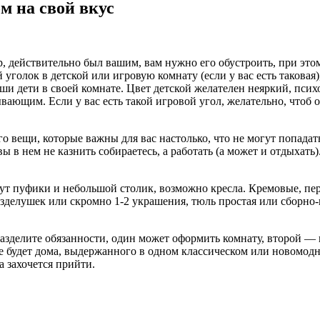
м на свой вкус
р, действительно был вашим, вам нужно его обустроить, при это
голок в детской или игровую комнату (если у вас есть таковая)
ваши дети в своей комнате. Цвет детской желателен неяркий, пс
вающим. Если у вас есть такой игровой угол, желательно, чтоб 
его вещи, которые важны для вас настолько, что не могут попадат
в нем не казнить собираетесь, а работать (а может и отдыхать).
ут пуфики и небольшой столик, возможно кресла. Кремовые, пер
зделушек или скромно 1-2 украшения, тюль простая или сборно-
 разделите обязанности, один может оформить комнату, второй —
 не будет дома, выдержанного в одном классическом или новомодн
а захочется прийти.