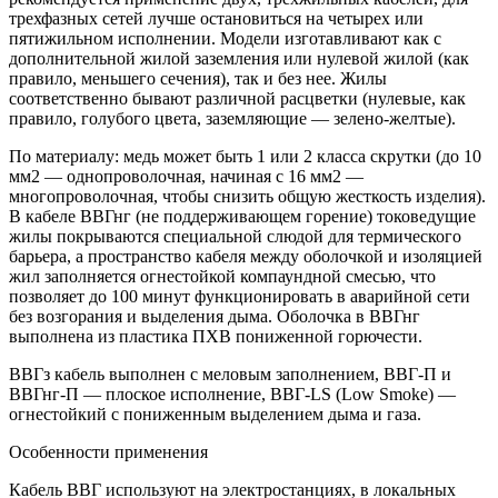
трехфазных сетей лучше остановиться на четырех или
пятижильном исполнении. Модели изготавливают как с
дополнительной жилой заземления или нулевой жилой (как
правило, меньшего сечения), так и без нее. Жилы
соответственно бывают различной расцветки (нулевые, как
правило, голубого цвета, заземляющие — зелено-желтые).
По материалу: медь может быть 1 или 2 класса скрутки (до 10
мм2 — однопроволочная, начиная с 16 мм2 —
многопроволочная, чтобы снизить общую жесткость изделия).
В кабеле ВВГнг (не поддерживающем горение) токоведущие
жилы покрываются специальной слюдой для термического
барьера, а пространство кабеля между оболочкой и изоляцией
жил заполняется огнестойкой компаундной смесью, что
позволяет до 100 минут функционировать в аварийной сети
без возгорания и выделения дыма. Оболочка в ВВГнг
выполнена из пластика ПХВ пониженной горючести.
ВВГз кабель выполнен с меловым заполнением, ВВГ-П и
ВВГнг-П — плоское исполнение, ВВГ-LS (Low Smoke) —
огнестойкий с пониженным выделением дыма и газа.
Особенности применения
Кабель ВВГ используют на электростанциях, в локальных