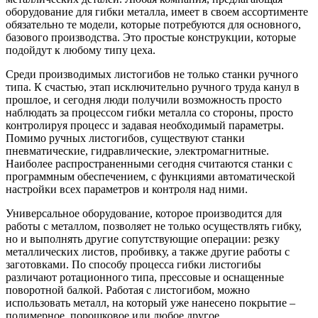
оборудование для гибки металла, имеет в своем ассортименте
обязательно те модели, которые потребуются для основного,
базового производства. Это простые конструкции, которые
подойдут к любому типу цеха.
Среди производимых листогибов не только станки ручного
типа. К счастью, этап исключительно ручного труда канул в
прошлое, и сегодня люди получили возможность просто
наблюдать за процессом гибки металла со стороны, просто
контролируя процесс и задавая необходимый параметры.
Помимо ручных листогибов, существуют станки
пневматические, гидравлические, электромагнитные.
Наиболее распространенными сегодня считаются станки с
программным обеспечением, с функциями автоматической
настройки всех параметров и контроля над ними.
Универсальное оборудование, которое производится для
работы с металлом, позволяет не только осуществлять гибку,
но и выполнять другие сопутствующие операции: резку
металлических листов, пробивку, а также другие работы с
заготовками. По способу процесса гибки листогибы
различают ротационного типа, прессовые и оснащенные
поворотной балкой. Работая с листогибом, можно
использовать металл, на который уже нанесено покрытие –
полимерное, порошковое или любое другое.