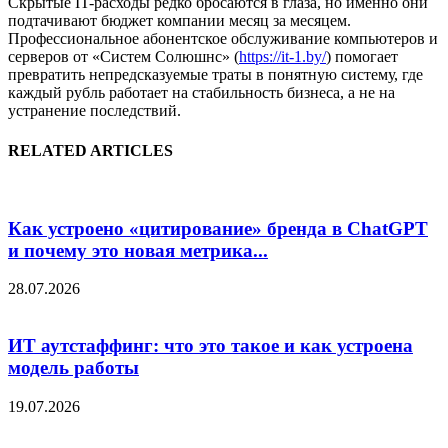
Скрытые IT-расходы редко бросаются в глаза, но именно они
подтачивают бюджет компании месяц за месяцем.
Профессиональное абонентское обслуживание компьютеров и
серверов от «Систем Солюшнс» (
https://it-1.by/
) помогает
превратить непредсказуемые траты в понятную систему, где
каждый рубль работает на стабильность бизнеса, а не на
устранение последствий.
RELATED ARTICLES
Как устроено «цитирование» бренда в ChatGPT
и почему это новая метрика...
28.07.2026
ИТ аутстаффинг: что это такое и как устроена
модель работы
19.07.2026