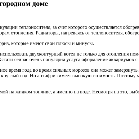
агородном доме
уляции теплоносителя, за счет которого осуществляется обогрев
аторам отопления. Радиаторы, нагреваясь от теплоносителя, обог
ифриз, которые имеют свои плюсы и минусы.
 использовать двухконтурный котел не только для отопления пом
 Кстати сейчас очень популярна услуга оформление аквариумов 
ное время года во время сильных морозов она может замерзнуть
у круглый год. Но антифриз имеет высокую стоимость. Поэтому
ой на жидком топливе, а именно на воде. Несмотря на это, выб