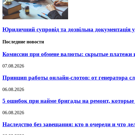
Юридичний супровід та дозвільна документація у
Последние новости
Комиссии при обмене валюты: скрытые платежи и
07.08.2026
Принцип работы онлайн-слотов: от генератора 
06.08.2026
5 ошибок при найме бригады на ремонт, которые 
06.08.2026
Наследство без завещания: кто в очереди и что де