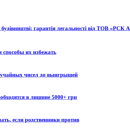
 будівництві: гарантія легальності від ТОВ «РСК
 способы их избежать
случайных чисел до выигрышей
обходятся в лишние 5000+ грн
лать, если родственники против