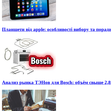
Планшети від apple: особливості вибору та порад
Анализ рынка ТЭНов для Bosch: объём свыше 2,8