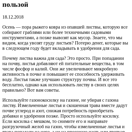
пользой
18.12.2018
Осень — пора рыжего ковра из опавшей листвы, которую все
собирают граблями или более техничными садовыми
инструментами, а позже вывозят как мусор.
Знаете, что мы
видим, когда увозят груду листьев? Потерю денег, которые вы
в следующем году будет вкладывать в удобрения для сада.
Почему листва важна для сада? Это просто. При попадании
на почву, листья добавляют ей питательные вещества, в том
числе фосфор и калий. Они же увеличивают микробную
активность в почке и повышают ее способность удерживать
воду. Листья также улучшаю структуру почвы. И все это
бесплатно, однако как использовать листву в своих целях
правильно? Вот вам советы.
Используйте газонокосилку на газоне, не убирая с газона
листву. Измельченные листья и скошенная трава вместе дадут
почве углерод и азот, снижая потребность приобретать
добавки и удобрения позже. Просто используйте косилку.
Если косилка с мешком, то снимите его и направьте
разгрузочный желоб на газон, чтобы измельченные листья и
трава попадали на него, а не на проезжую часть или тротуар.