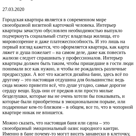
27.03.2020
Городская квартира является в современном мире
своеобразной визитной карточкой человека.
Интерьер
квартиры зачастую обусловлен необходимостью выпукло
подчеркнуть социальный статус владельца жилища, его
мировоззрение и даже платежеспособность. И это лишь на
первый взгляд кажется, что оформляется квартира, как карта
ляжет и душа пожелает – на самом деле, даже как повесить
жалюзи следует спрашивать у профессионалов. Интерьер
квартиры должен быть таким, чтобы пришедшие в гости люди
понимали все как нужно, и чтобы не рождались различные
предрассудки. А вот что касается дизайна бани, здесь всё по
другому – это настоящая отдушина для большинства: ведь
сюда можно привезти всё, что душе угодно, самые дорогие
сердцу вещи. Будь они от предков или просто милые
безделушки, которые вы не очень хотели бы показывать, и
которые были приобретены в эмоциональном порыве, или
подаренные кем-то близким – в общем, все то, что в чопорной
квартире никак не впишется.
Можно сказать, что настоящая баня или сауна – это
своеобразный эмоциональный оазис народного кантри.
Именно в бане почему-то могут висеть занавески в клеточку,