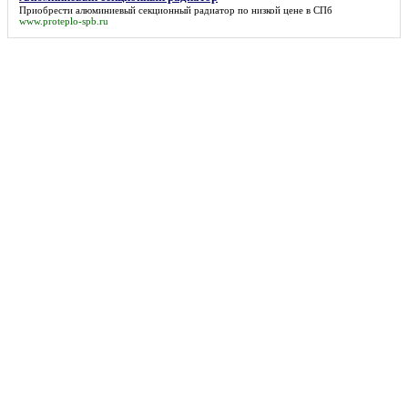
Приобрести
алюминиевый секционный радиатор
по низкой цене в СПб
www.proteplo-spb.ru