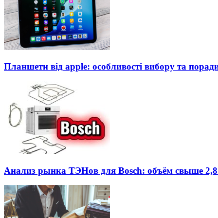
Планшети від apple: особливості вибору та порад
Анализ рынка ТЭНов для Bosch: объём свыше 2,8