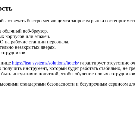
ость
бы отвечать быстро меняющимся запросам рынка гостеприимств
з обычный веб-браузер.
х корпусов или этажей.
О на рабочие станции персонала.
тельно незакрытых дверях.
сотрудников.
тинице
https://hsu.systems/solutions/hotels/
гарантирует отсутствие оч
но получить инструмент, который будет работать стабильно, не 
быть интуитивно понятной, чтобы обучение новых сотрудников
ысокими стандартами безопасности и безупречным сервисом для