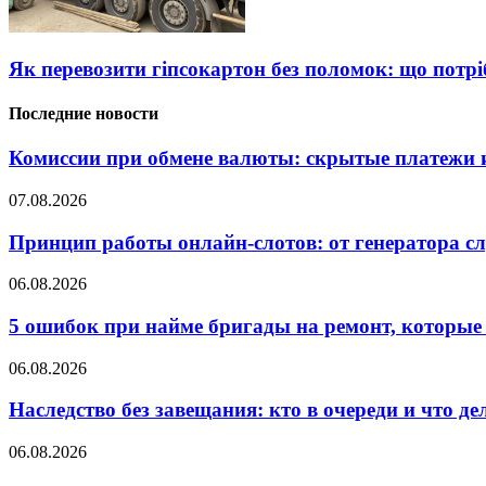
Як перевозити гіпсокартон без поломок: що потрі
Последние новости
Комиссии при обмене валюты: скрытые платежи и
07.08.2026
Принцип работы онлайн-слотов: от генератора 
06.08.2026
5 ошибок при найме бригады на ремонт, которые 
06.08.2026
Наследство без завещания: кто в очереди и что де
06.08.2026