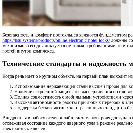
Безопасность и комфорт постояльцев являются фундаментом р
https://hsu.systems/products/online-electronic-hotel-locks/
должны со
механизмов сегодня диктуется не только требованиями эстети
гостей внутри комплекса.
Технические стандарты и надежность 
Когда речь идет о крупном объекте, на первый план выходит и
Использование нержавеющей стали высшей пробы для в
Наличие встроенной защиты от высверливания и силовог
Полная совместимость с мобильными устройствами чере
Высокая автономность работы при любых перебоях в эле
Поддержка бесконтактных карт различных стандартов бе
Внедренная в работу отеля онлайн система контроля доступа в
отслеживая состояние каждого дверного узла в режиме реаль
электронных ключей.