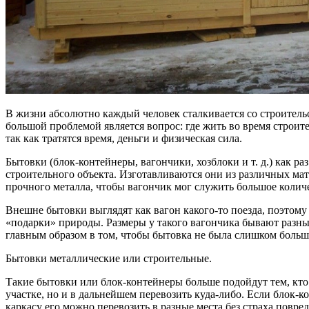
В жизни абсолютно каждый человек сталкивается со строитель
большой проблемой является вопрос: где жить во время строите
так как тратятся время, деньги и физическая сила.
Бытовки (блок-контейнеры, вагончики, хозблоки и т. д.) как р
строительного объекта. Изготавливаются они из различных мат
прочного металла, чтобы вагончик мог служить большое колич
Внешне бытовки выглядят как вагон какого-то поезда, поэтом
«подарки» природы. Размеры у такого вагончика бывают разны
главным образом в том, чтобы бытовка не была слишком большо
Бытовки металлические или строительные.
Такие бытовки или блок-контейнеры больше подойдут тем, кто
участке, но и в дальнейшем перевозить куда-либо. Если блок-к
каркасу его можно перевозить в разные места без страха повре