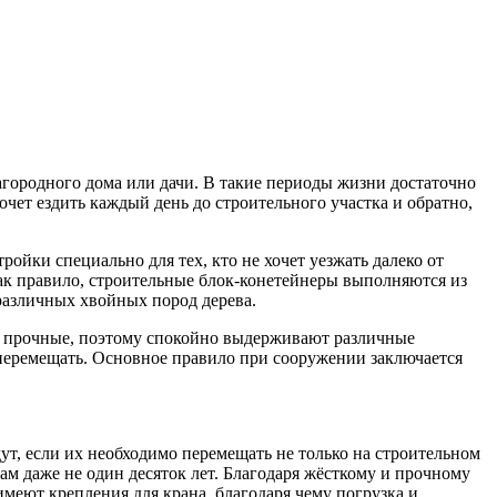
агородного дома или дачи. В такие периоды жизни достаточно
очет ездить каждый день до строительного участка и обратно,
ройки специально для тех, кто не хочет уезжать далеко от
Как правило, строительные блок-конетейнеры выполняются из
различных хвойных пород дерева.
 и прочные, поэтому спокойно выдерживают различные
 перемещать. Основное правило при сооружении заключается
ут, если их необходимо перемещать не только на строительном
вам даже не один десяток лет. Благодаря жёсткому и прочному
имеют крепления для крана, благодаря чему погрузка и