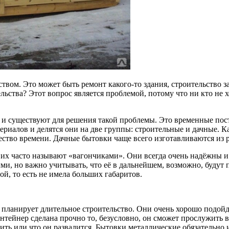
ством.
Это может быть ремонт какого-то здания, строительство з
льства? Этот вопрос является проблемой, потому что ни кто не х
аз и существуют для решения такой проблемы. Это временные пост
ериалов и делятся они на две группы: строительные и дачные. 
ество времени. Дачные бытовки чаще всего изготавливаются из 
у их часто называют «вагончиками». Они всегда очень надёжны
ми, но важно учитывать, что её в дальнейшем, возможно, будут
й, то есть не имела больших габаритов.
 планирует длительное строительство. Они очень хорошо подойд
онтейнер сделана прочно то, безусловно, он сможет прослужить 
дить или что он развалится. Бытовки металлические обязательно 