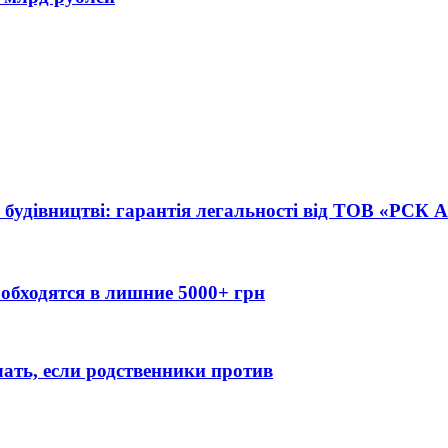
 будівництві: гарантія легальності від ТОВ «РСК
обходятся в лишние 5000+ грн
лать, если родственники против