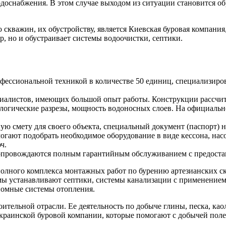
доснабжения. В этом случае выходом из ситуации становится об
кважин, их обустройству, является Киевская буровая компания,
 но и обустраивает системы водоочистки, септики.
офессиональной техникой в количестве 50 единиц, специализир
иалистов, имеющих большой опыт работы. Конструкции рассчи
еологические разрезы, мощность водоносных слоев. На официаль
ю смету для своего объекта, специальный документ (паспорт) на
ают подобрать необходимое оборудование в виде кессона, насо
ч.
а сопровождаются полным гарантийным обслуживанием с предост
полного комплекса монтажных работ по бурению артезианских с
ы устанавливают септики, системы канализации с применением
омные системы отопления.
оительной отрасли. Ее деятельность по добыче глины, песка, к
украинской буровой компании, которые помогают с добычей поле