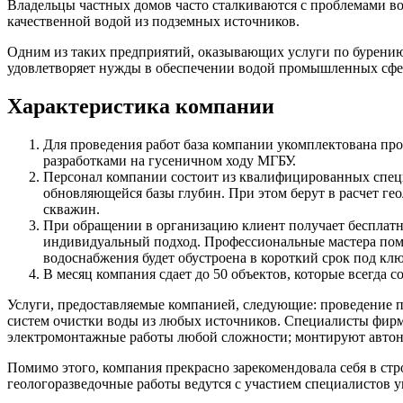
Владельцы частных домов часто сталкиваются с проблемами во
качественной водой из подземных источников.
Одним из таких предприятий, оказывающих услуги по бурению с
удовлетворяет нужды в обеспечении водой промышленных сфер,
Характеристика компании
Для проведения работ база компании укомплектована пр
разработками на гусеничном ходу МГБУ.
Персонал компании состоит из квалифицированных спец
обновляющейся базы глубин. При этом берут в расчет г
скважин.
При обращении в организацию клиент получает бесплатну
индивидуальный подход. Профессиональные мастера помог
водоснабжения будет обустроена в короткий срок под клю
В месяц компания сдает до 50 объектов, которые всегд
Услуги, предоставляемые компанией, следующие: проведение 
систем очистки воды из любых источников. Специалисты фирм
электромонтажные работы любой сложности; монтируют автон
Помимо этого, компания прекрасно зарекомендовала себя в стр
геологоразведочные работы ведутся с участием специалистов 