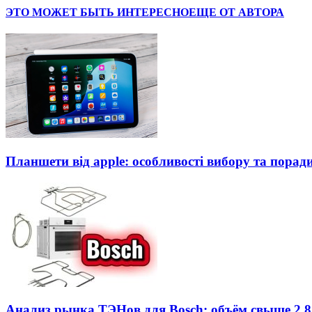
ЭТО МОЖЕТ БЫТЬ ИНТЕРЕСНО
ЕЩЕ ОТ АВТОРА
Планшети від apple: особливості вибору та порад
Анализ рынка ТЭНов для Bosch: объём свыше 2,8