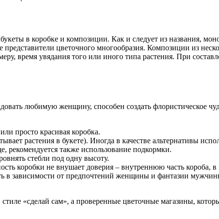
кеты в коробке и композиции. Как и следует из названия, моно
ие представители цветочного многообразия. Композиции из неск
имеру, время увядания того или иного типа растения. При соста
овать любимую женщину, способен создать флористическое чудо
 или просто красивая коробка.
ывает растения в букете). Иногда в качестве альтернативы испол
де, рекомендуется также использование подкормки.
ровнять стебли под одну высоту.
ность коробки не внушает доверия – внутреннюю часть короба, в
ть в зависимости от предпочтений женщины и фантазии мужчины
стиле «сделай сам», а проверенные цветочные магазины, которы