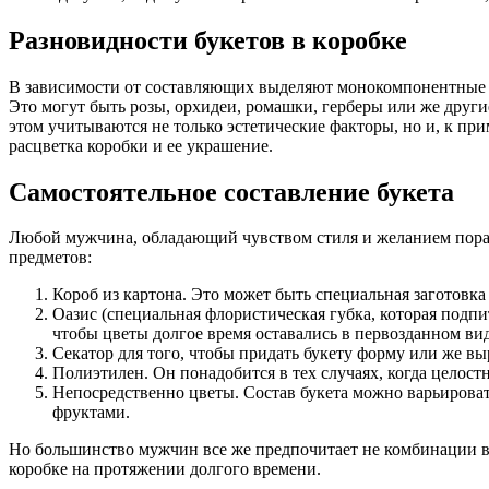
Разновидности букетов в коробке
В зависимости от составляющих выделяют монокомпонентные бу
Это могут быть розы, орхидеи, ромашки, герберы или же друг
этом учитываются не только эстетические факторы, но и, к пр
расцветка коробки и ее украшение.
Самостоятельное составление букета
Любой мужчина, обладающий чувством стиля и желанием порад
предметов:
Короб из картона. Это может быть специальная заготовка
Оазис (специальная флористическая губка, которая подпит
чтобы цветы долгое время оставались в первозданном ви
Секатор для того, чтобы придать букету форму или же вы
Полиэтилен. Он понадобится в тех случаях, когда целост
Непосредственно цветы. Состав букета можно варьирова
фруктами.
Но большинство мужчин все же предпочитает не комбинации в 
коробке на протяжении долгого времени.