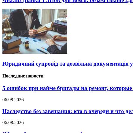
Анализ рынка ТЭНов для Bosch: объём свыше 2,8
Юридичний супровід та дозвільна документація у
Последние новости
5 ошибок при найме бригады на ремонт, которые 
06.08.2026
Наследство без завещания: кто в очереди и что де
06.08.2026