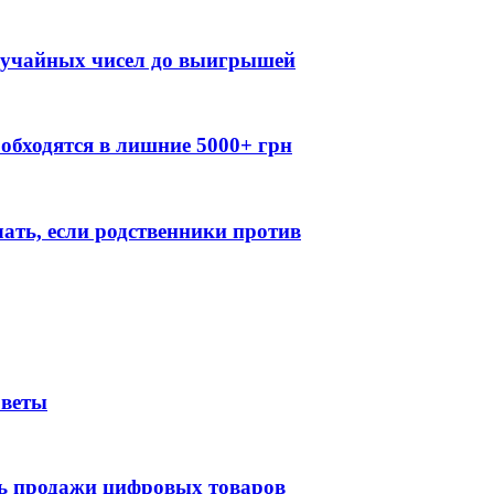
случайных чисел до выигрышей
обходятся в лишние 5000+ грн
лать, если родственники против
оветы
ть продажи цифровых товаров