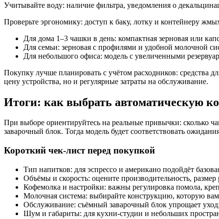
Учитывайте воду: наличие фильтра, уведомления о декальцинац
Проверьте эргономику: доступ к баку, лотку и контейнеру жмы
Для дома 1–3 чашки в день: компактная зерновая или ка
Для семьи: зерновая с профилями и удобной молочной си
Для небольшого офиса: модель с увеличенными резервуа
Покупку лучше планировать с учётом расходников: средства дл
цену устройства, но и регулярные затраты на обслуживание.
Итоги: как выбрать автоматическую 
При выборе ориентируйтесь на реальные привычки: сколько чаш
заварочный блок. Тогда модель будет соответствовать ожидания
Короткий чек-лист перед покупкой
Тип напитков: для эспрессо и американо подойдёт базова
Объёмы и скорость: оцените производительность, размер
Кофемолка и настройки: важны регулировка помола, креп
Молочная система: выбирайте конструкцию, которую вам 
Обслуживание: съёмный заварочный блок упрощает уход;
Шум и габариты: для кухни-студии и небольших простра