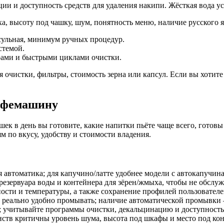
ии и доступность средств для удаления накипи. Жёсткая вода ус
ха, высоту под чашку, шум, понятность меню, наличие русского
псульная, минимум ручных процедур.
стемой.
рами и быстрыми циклами очистки.
я очистки, фильтры, стоимость зерна или капсул. Если вы хоти
кофемашину
ек в день вы готовите, какие напитки пьёте чаще всего, готов
м по вкусу, удобству и стоимости владения.
я автоматика; для капучино/латте удобнее модели с автокапучина
 резервуара воды и контейнера для зёрен/жмыха, чтобы не обслу
ости и температуры, а также сохранение профилей пользователе
реально удобно промывать; наличие автоматической промывки –
 учитывайте программы очистки, декальцинацию и доступность
нств критичны уровень шума, высота под шкафы и место под ко