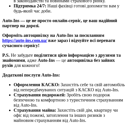
в законодавстві та новинами страхового ринку.
Підтримка 24/7:
Наші фахівці готові допомогти вам у
будь-який час доби.
Auto-Ins — це не просто онлайн-сервіс, це ваш надійний
партнер на дорозі.
Оформіть автоцивілку на Auto-Ins за посиланням
https://auto-ins.com.ua/
вже зараз і відчуйте всі переваги
сучасного сервісу!
P.S.
Не забудьте
поділитися цією інформацією з друзями та
знайомими
, адже
Auto-Ins
— це
автоцивілка без зайвих
рухів
для кожного!
Додаткові послуги Auto-Ins:
Оформлення КАСКО:
Захистіть себе та свій автомобіль
від непередбачуваних ситуацій з КАСКО від Auto-Ins.
Страхування подорожей:
Зробіть свою подорож
безпечною та комфортною з туристичним страхуванням
від Auto-Ins.
Страхування майна:
Захистіть свій дім, квартиру чи
офіс від пожежі, затоплення та інших ризиків з
майновим страхуванням від Auto-Ins.