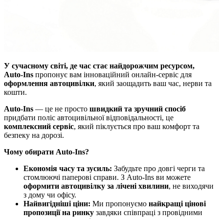
У сучасному світі, де час стає найдорожчим ресурсом,
Auto-Ins
пропонує вам інноваційний онлайн-сервіс для
оформлення автоцивілки
, який заощадить ваш час, нерви та
кошти.
Auto-Ins
— це не просто
швидкий та зручний спосіб
придбати поліс автоцивільної відповідальності, це
комплексний сервіс
, який піклується про ваш комфорт та
безпеку на дорозі.
Чому обирати Auto-Ins?
Економія часу та зусиль:
Забудьте про довгі черги та
стомлюючі паперові справи. З Auto-Ins ви можете
оформити автоцивілку за лічені хвилини
, не виходячи
з дому чи офісу.
Найвигідніші ціни:
Ми пропонуємо
найкращі цінові
пропозиції на ринку
завдяки співпраці з провідними