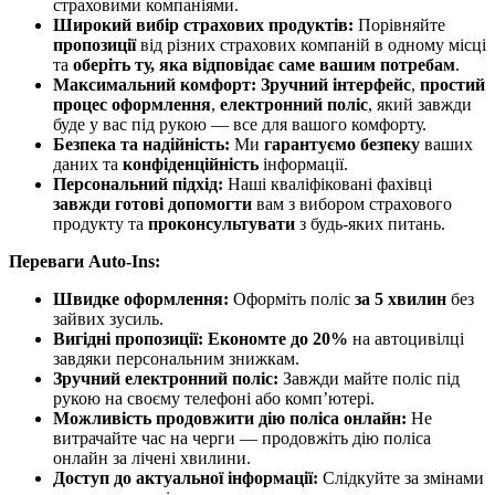
страховими компаніями.
Широкий вибір страхових продуктів:
Порівняйте
пропозиції
від різних страхових компаній в одному місці
та
оберіть ту, яка відповідає саме вашим потребам
.
Максимальний комфорт:
Зручний інтерфейс
,
простий
процес оформлення
,
електронний поліс
, який завжди
буде у вас під рукою — все для вашого комфорту.
Безпека та надійність:
Ми
гарантуємо безпеку
ваших
даних та
конфіденційність
інформації.
Персональний підхід:
Наші кваліфіковані фахівці
завжди готові допомогти
вам з вибором страхового
продукту та
проконсультувати
з будь-яких питань.
Переваги Auto-Ins:
Швидке оформлення:
Оформіть поліс
за 5 хвилин
без
зайвих зусиль.
Вигідні пропозиції:
Економте до 20%
на автоцивілці
завдяки персональним знижкам.
Зручний електронний поліс:
Завжди майте поліс під
рукою на своєму телефоні або комп’ютері.
Можливість продовжити дію поліса онлайн:
Не
витрачайте час на черги — продовжіть дію поліса
онлайн за лічені хвилини.
Доступ до актуальної інформації:
Слідкуйте за змінами