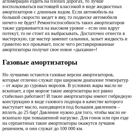
агломерации ездить на плохих дорогах, то лучше
воспользоваться настоящей классикой в виде жидкостных
амортизаторов с длинным ходом. Если автомобиль на
большой скорости заедет в яму, то подвеске автомобиля
ничего не будет! Ремонтоспособность таких амортизаторов
также удерживается на высоком уровне – если они вдруг
потекут, то не стоит их выбрасывать. Достаточно отнести в
мастерскую, где мастер заменит сальники, зальет жидкость и
грамотно все прокачает, после чего реставрированные
амортизаторы получат свое новое «дыхание»!
Газовые амортизаторы
Но лучшими остаются газовые версии амортизаторов,
которые отлично служат при широком диапазоне температур
– от жары до суровых морозов. В условиях жары масло не
вскипает, а при морозе такие амортизаторы все равно
стабильно работают! И такие амортизаторы имеют гибридную
конструкцию в виде газового подпора в качестве которого
выступает масло, находящееся под большим давлением –
вплоть до 25 бар! Давление нужно для того, чтобы масло не
вскипало при повышенной нагрузке. Для гонок или при езде
на серпантинах такие амортизаторы окажутся лучшим
решением, и они служат до 100 000 км.