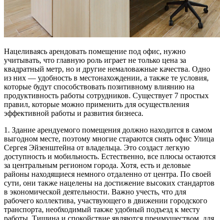
Нацеливаясь арендовать помещение под офис, нужно
учитывать, что главную роль играет не только цена за
квадратный метр, но и другие немаловажные качества.
Одно
из них — удобность в местонахождении, а также те условия,
которые будут способствовать позитивному влиянию на
продуктивность работы сотрудников. Существует 7 простых
правил, которые можно применить для осуществления
эффективной работы и развития бизнеса.
1. Здание арендуемого помещения должно находится в самом
выгодном месте, поэтому многие стараются снять офис Улица
Сергея Эйзенштейна от владельца. Это создаст легкую
доступность и мобильность. Естественно, все плюсы остаются
за центральным регионом города. Хотя, есть и деловые
районы находящиеся немного отдаленно от центра. По своей
сути, они также нацелены на достижение высоких стандартов
в экономической деятельности. Важно учесть, что для
рабочего коллектива, участвующего в движении городского
транспорта, необходимый также удобный подъезд к месту
работы. Тишина и спокойствие являются преимуществом, для